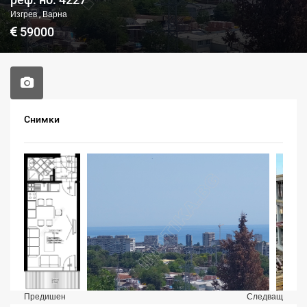
Изгрев , Варна
59000
Снимки
Предишен
Следващ