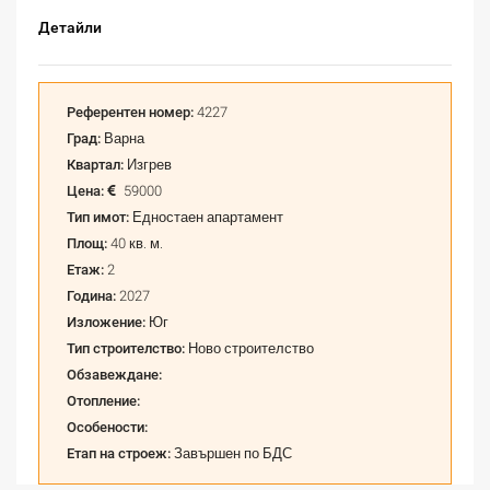
Детайли
Референтен номер:
4227
Град:
Варна
Квартал:
Изгрев
Цена:
59000
Тип имот:
Едностаен апартамент
Площ:
40 кв. м.
Етаж:
2
Година:
2027
Изложение:
Юг
Тип строителство:
Ново строителство
Обзавеждане:
Отопление:
Особености:
Етап на строеж:
Завършен по БДС