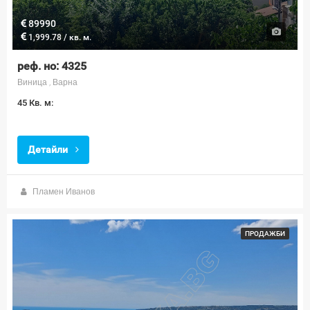
89990
1,999.78 / кв. м.
реф. но: 4325
Виница , Варна
45 Кв. м:
Детайли
Пламен Иванов
ПРОДАЖБИ