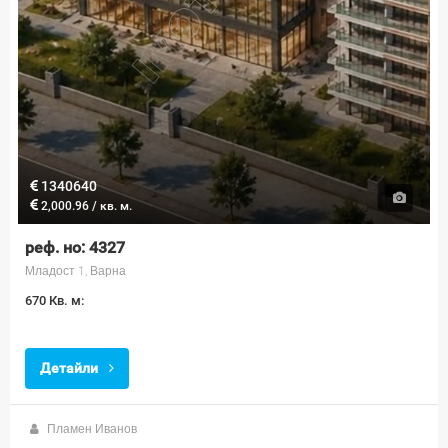
1340640
2,000.96 / кв. м.
реф. но: 4327
Младост 1, Варна
670 Кв. м:
Детайли
Пламен Иванов