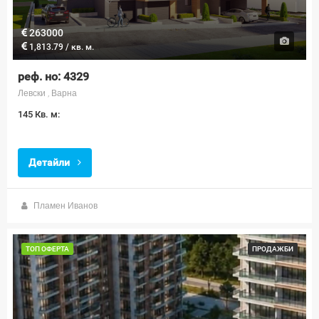
263000
1,813.79 / кв. м.
реф. но: 4329
Левски , Варна
145 Кв. м:
Детайли
Пламен Иванов
ТОП ОФЕРТА
ПРОДАЖБИ