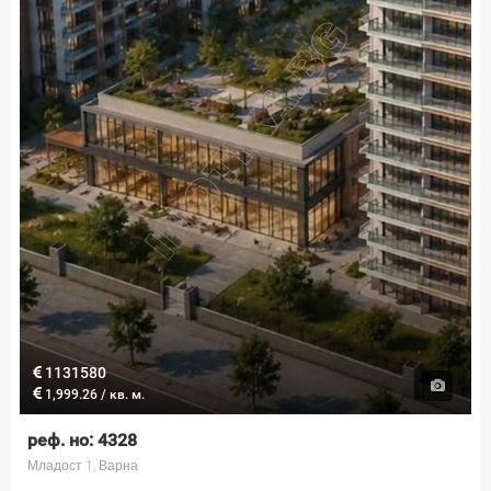
1131580
1,999.26 / кв. м.
реф. но: 4328
Младост 1, Варна