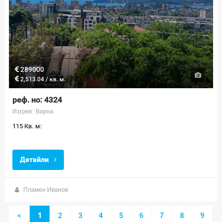
289000
2,513.04 / кв. м.
реф. но: 4324
Изгрев , Варна
115 Кв. м:
Детайли
Пламен Иванов
<
1
2
3
4
5
6
7
8
9