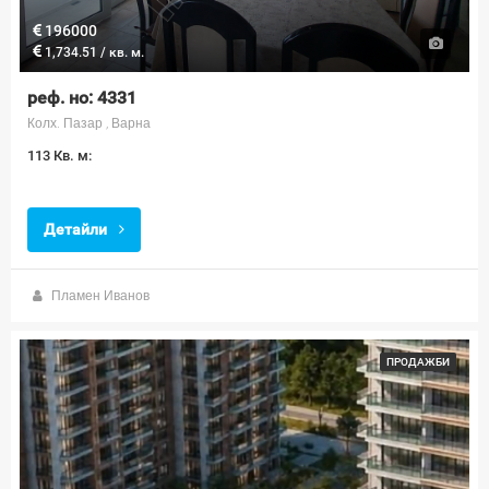
196000
1,734.51 / кв. м.
реф. но: 4331
Колх. Пазар , Варна
113 Кв. м:
Детайли
Пламен Иванов
ПРОДАЖБИ