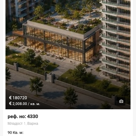
180720
2,008.00 / кв. м.
реф. но: 4330
Младост 1, Варна
90 Кв. м: